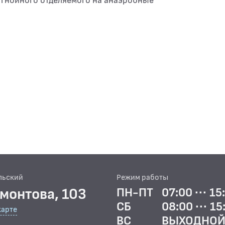
 гнойного отделяемого на анаэробные
льский
Режим работы
рмонтова, 103
ПН-ПТ
07:00 ··· 15
СБ
08:00 ··· 15
карте
ВС
ВЫХОДНО