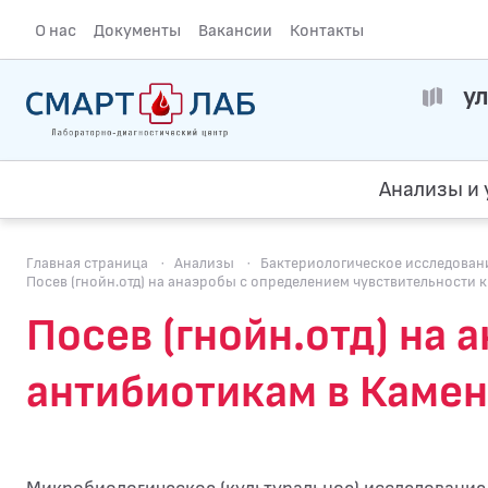
О нас
Документы
Вакансии
Контакты
ул
Анализы и 
Главная страница
·
Анализы
·
Бактериологическое исследование
Посев (гнойн.отд) на анаэробы с определением чувcтвительности 
Посев (гнойн.отд) на
антибиотикам в Каме