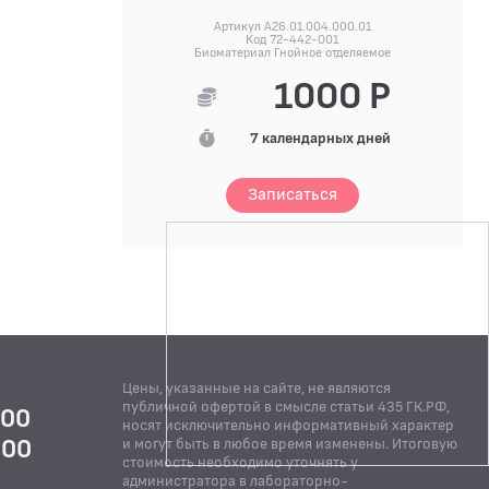
Артикул A26.01.004.000.01
Код 72-442-001
Биоматериал Гнойное отделяемое
1000 Р
7 календарных дней
Записаться
Цены, указанные на сайте, не являются
публичной офертой в смысле статьи 435 ГК.РФ,
:00
носят исключительно информативный характер
:00
и могут быть в любое время изменены. Итоговую
стоимость необходимо уточнять у
Й
администратора в лабораторно-