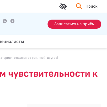
Поиск
Записаться на приём
пециалисты
териал, отделяемое ран, гной, другое)
·
ем чувcтвительности к