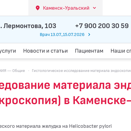
Каменск-Уральский
. Лермонтова, 103
+7 900 200 30 59
Врач 13.07.,15.07.2026
услуги
Новости и статьи
Пациентам
Наши с
НИЯ — Общие
·
Гистологическое исследование материала эндоскопии 
едование материала эн
микроскопия) в Каменск
кого материала желудка на Helicobacter pylori