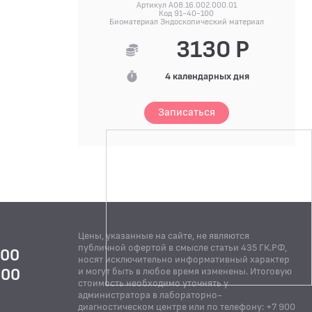
Артикул A08.16.002.000.01
Код 91-40-100
Биоматериал Эндоскопический материал
3130 Р
4 календарных дня
Записаться
Цены, указанные на сайте, не являются
публичной офертой в смысле статьи 435 ГК.РФ,
:00
носят исключительно информативный характер
:00
и могут быть в любое время изменены. Итоговую
стоимость необходимо уточнять у
Й
администратора в лабораторно-
диагностическом центре или по телефону: +7 900