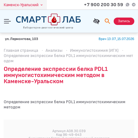
+7 900 200 30 59
Каменск-Уральский
Запись
ул. Лермонтова, 103
Врач 13.07.,15.07.2026
Главная страница
·
Анализы
·
Иммуногистохимия (ИГХ)
·
Определение экспрессии белка PDL1 иммуногистохимическим мет
одом
Определение экспрессии белка PDL1
иммуногистохимическим методом в
Каменске-Уральском
Определение экспрессии белка PDL1 иммуногистохимическим
методом
Артикул A08.30.039
Код 96-49-643