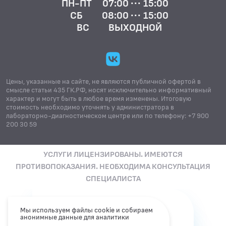
ПН-ПТ
07:00 ··· 15:00
СБ
08:00 ··· 15:00
ВС
ВЫХОДНОЙ
Цены, указанные на сайте, не являются публичной офертой в
смысле статьи 435 ГК.РФ, носят исключительно информативный
характер и могут быть в любое время изменены. Итоговую
стоимость необходимо уточнять у администратора в
лабораторно-диагностическом центре или по телефону: +7 900
200 30 59
УСЛУГИ ЛИЦЕНЗИРОВАНЫ. ИМЕЮТСЯ
ПРОТИВОПОКАЗАНИЯ. НЕОБХОДИМА КОНСУЛЬТАЦИЯ
СПЕЦИАЛИСТА
Вы из города
Мы используем файлы cookie и собираем
анонимные данные для аналитики
Каменск-Уральский?