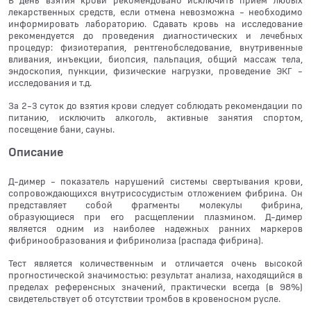
В день взятия крови рекомендовано исключить прием любых
лекарственных средств, если отмена невозможна - необходимо
информировать лабораторию. Сдавать кровь на исследование
рекомендуется до проведения диагностических и лечебных
процедур: физиотерапия, рентгенобследование, внутривенные
вливания, инъекции, биопсия, пальпация, общий массаж тела,
эндоскопия, пункции, физические нагрузки, проведение ЭКГ -
исследования и т.д.
За 2-3 суток до взятия крови следует соблюдать рекомендации по
питанию, исключить алкоголь, активные занятия спортом,
посещение бани, сауны.
Описание
Д-димер - показатель нарушений системы свертывания крови,
сопровождающихся внутрисосудистым отложением фибрина. Он
представляет собой фрагменты молекулы фибрина,
образующиеся при его расщеплении плазмином. Д-димер
является одним из наиболее надежных ранних маркеров
фибринообразования и фибринолиза (распада фибрина).
Тест является количественным и отличается очень высокой
прогностической значимостью: результат анализа, находящийся в
пределах референсных значений, практически всегда (в 98%)
свидетельствует об отсутствии тромбов в кровеносном русле.