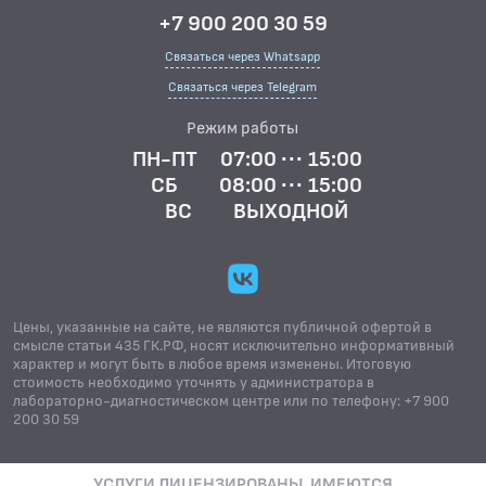
+7 900 200 30 59
Связаться через Whatsapp
Связаться через Telegram
Режим работы
ПН-ПТ
07:00 ··· 15:00
СБ
08:00 ··· 15:00
ВС
ВЫХОДНОЙ
Цены, указанные на сайте, не являются публичной офертой в
смысле статьи 435 ГК.РФ, носят исключительно информативный
характер и могут быть в любое время изменены. Итоговую
стоимость необходимо уточнять у администратора в
лабораторно-диагностическом центре или по телефону: +7 900
200 30 59
УСЛУГИ ЛИЦЕНЗИРОВАНЫ. ИМЕЮТСЯ