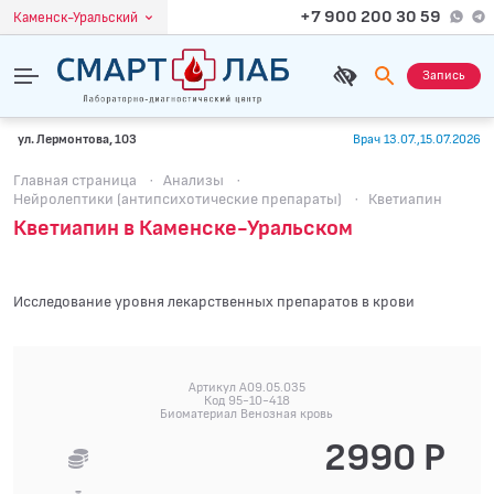
+7 900 200 30 59
Каменск-Уральский
Запись
ул. Лермонтова, 103
Врач 13.07.,15.07.2026
Главная страница
·
Анализы
·
Нейролептики (антипсихотические препараты)
·
Кветиапин
Кветиапин в Каменске-Уральском
Исследование уровня лекарственных препаратов в крови
Артикул A09.05.035
Код 95-10-418
Биоматериал Венозная кровь
2990 Р