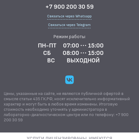
+7 900 200 30 59
Связаться через Whatsapp
Связаться через Telegram
Режим работы
ПН-ПТ
07:00 ··· 15:00
СБ
08:00 ··· 15:00
ВС
ВЫХОДНОЙ
Цены, указанные на сайте, не являются публичной офертой в
смысле статьи 435 ГК.РФ, носят исключительно информативный
характер и могут быть в любое время изменены. Итоговую
стоимость необходимо уточнять у администратора в
лабораторно-диагностическом центре или по телефону: +7 900
200 30 59
УСЛУГИ ЛИЦЕНЗИРОВАНЫ. ИМЕЮТСЯ