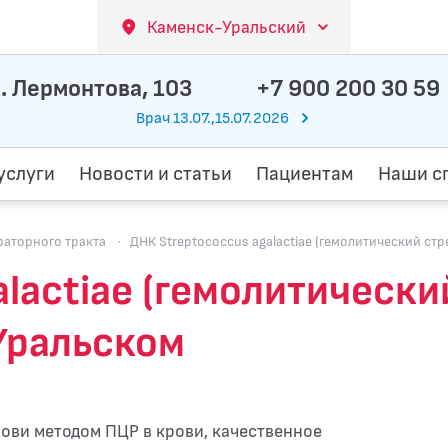
Каменск-Уральский
. Лермонтова, 103
+7 900 200 30 59
Врач 13.07.,15.07.2026
услуги
Новости и статьи
Пациентам
Наши с
аторного тракта
·
ДНК Streptococcus agalactiae (гемолитический стр
alactiae (гемолитическ
-Уральском
рови методом ПЦР в крови, качественное