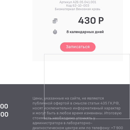
Артикул A26.05.041.001
Код 62-10-003
Биоматериал Венозная кровь
430 Р
8 календарных дней
Записаться
Цены, указанные на сайте, не являются
публичной офертой в смысле статьи 435 ГК.РФ,
:00
носят исключительно информативный характер
:00
и могут быть в любое время изменены. Итоговую
стоимость необходимо уточнять у
Й
администратора в лабораторно-
диагностическом центре или по телефону: +7 900