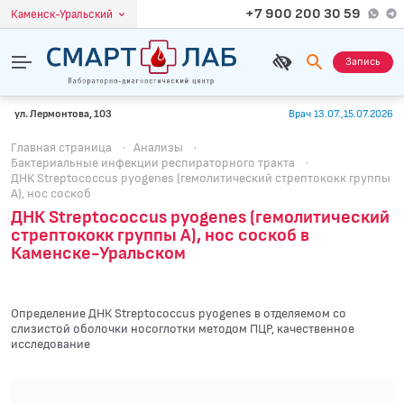
+7 900 200 30 59
Каменск-Уральский
Запись
ул. Лермонтова, 103
Врач 13.07.,15.07.2026
Главная страница
·
Анализы
·
Бактериальные инфекции респираторного тракта
·
ДНК Streptococcus pyogenes (гемолитический стрептококк группы
А), нос соскоб
ДНК Streptococcus pyogenes (гемолитический
стрептококк группы А), нос соскоб в
Каменске-Уральском
Определение ДНК Streptococcus pyogenes в отделяемом со
слизистой оболочки носоглотки методом ПЦР, качественное
исследование