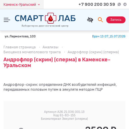
+7 900 200 30 59
Каменск-Уральский
Запись
ул. Лермонтова, 103
Врач 13.07.,15.07.2026
Главная страница
·
Анализы
·
Биоценоз мочеполового тракта
·
Андрофлор (скрин) (сперма)
Андрофлор (скрин) (сперма) в Каменске-
Уральском
Андрофлор-скрин: определение ДНК возбудителей инфекций,
передаваемых половым путем в эякуляте методом ПЦР
Артикул A26.21.036.001.13
Код 61-83-155
Биоматериал Эякулят (сперма)