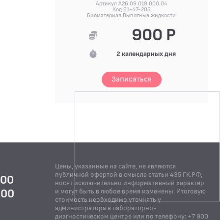
Артикул A26.09.019.000.04
Код 61-47-205
Биоматериал Выпотные жидкости
900 Р
2 календарных дня
Записаться
Цены, указанные на сайте, не являются
публичной офертой в смысле статьи 435 ГК.РФ,
:00
носят исключительно информативный характер
:00
и могут быть в любое время изменены. Итоговую
стоимость необходимо уточнять у
Й
администратора в лабораторно-
диагностическом центре или по телефону: +7 900