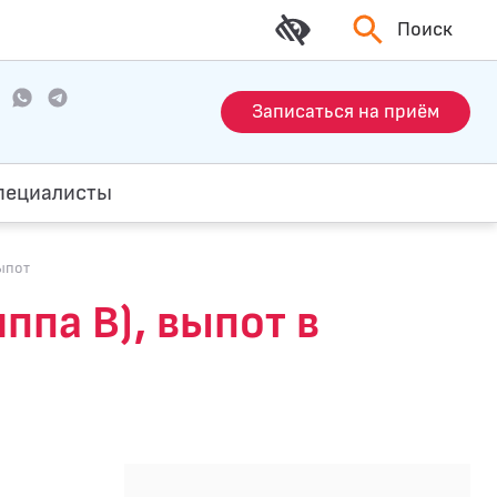
Поиск
Записаться на приём
пециалисты
выпот
ппа В), выпот в