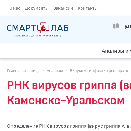
О нас
Документы
Вакансии
Контакты
ул
Анализы и 
Главная страница
·
Анализы
·
Вирусные инфекции респираторн
РНК вирусов гриппа (в
Каменске-Уральском
Определение РНК вирусов гриппа (вирус гриппа А, 