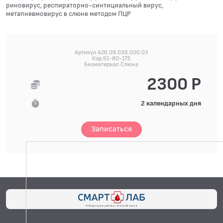
риновирус, респираторно-синтициальный вирус,
метапневмовирус в слюне методом ПЦР
Артикул A26.09.036.000.03
Код 61-80-175
Биоматериал Слюна
2300 Р
2 календарных дня
Записаться