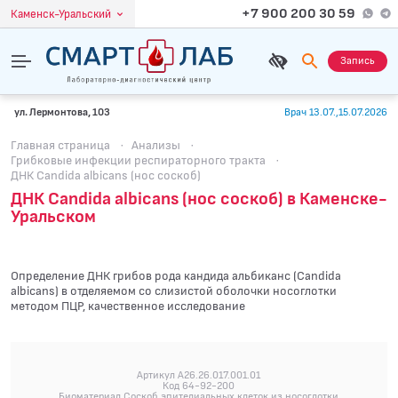
+7 900 200 30 59
Каменск-Уральский
Запись
ул. Лермонтова, 103
Врач 13.07.,15.07.2026
Главная страница
·
Анализы
·
Грибковые инфекции респираторного тракта
·
ДНК Candida albicans (нос соскоб)
ДНК Candida albicans (нос соскоб) в Каменске-
Уральском
Определение ДНК грибов рода кандида альбиканс (Candida
albicans) в отделяемом со слизистой оболочки носоглотки
методом ПЦР, качественное исследование
Артикул A26.26.017.001.01
Код 64-92-200
Биоматериал Соскоб эпителиальных клеток из носоглотки