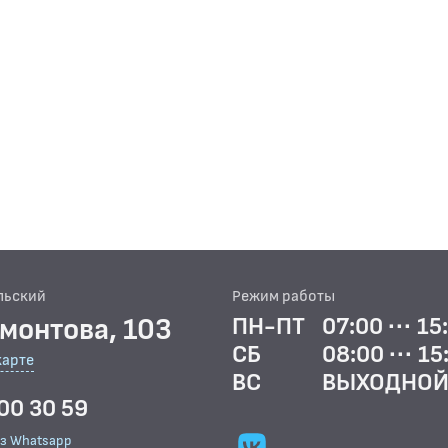
льский
Режим работы
рмонтова, 103
ПН-ПТ
07:00 ··· 15
СБ
08:00 ··· 15
карте
ВС
ВЫХОДНО
00 30 59
ез Whatsapp