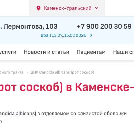
Каменск-Уральский
. Лермонтова, 103
+7 900 200 30 59
Врач 13.07.,15.07.2026
услуги
Новости и статьи
Пациентам
Наши с
ного тракта
·
ДНК Candida albicans (рот соскоб)
(рот соскоб) в Каменск
ndida albicans) в отделяемом со слизистой оболочки
е