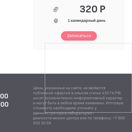
320 Р
1 календарный день
Записаться
Цены, указанные на сайте, не являются
публичной офертой в смысле статьи 435 ГК.РФ,
:00
носят исключительно информативный характер
:00
и могут быть в любое время изменены. Итоговую
стоимость необходимо уточнять у
Й
администратора в лабораторно-
диагностическом центре или по телефону: +7 900
200 30 59