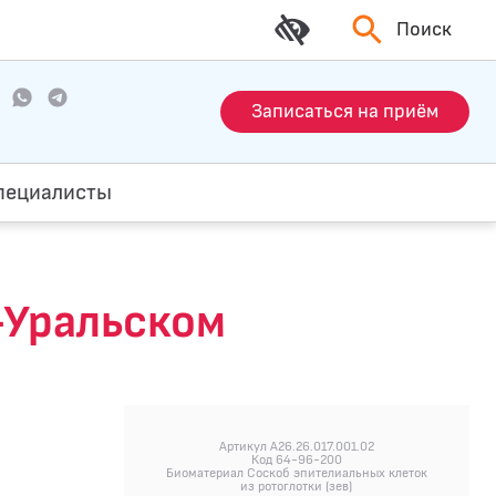
Поиск
Записаться на приём
пециалисты
е-Уральском
Артикул A26.26.017.001.02
Код 64-96-200
Биоматериал Соскоб эпителиальных клеток
из ротоглотки (зев)