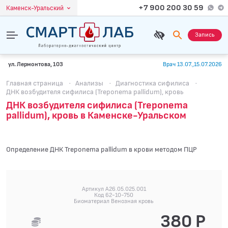
+7 900 200 30 59
Каменск-Уральский
Запись
ул. Лермонтова, 103
Врач 13.07.,15.07.2026
Главная страница
·
Анализы
·
Диагностика сифилиса
·
ДНК возбудителя сифилиса (Treponema pallidum), кровь
ДНК возбудителя сифилиса (Treponema
pallidum), кровь в Каменске-Уральском
Определение ДНК Treponema pallidum в крови методом ПЦР
Артикул A26.05.025.001
Код 62-10-750
Биоматериал Венозная кровь
380 Р