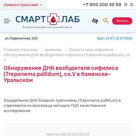
+7 900 200 30 59
Каменск-Уральский
Запись
ул. Лермонтова, 103
Врач 13.07.,15.07.2026
Главная страница
·
Анализы
·
Диагностика сифилиса
·
Обнаружение ДНК возбудителя сифилиса (Treponema pallidum), ск.
V
Обнаружение ДНК возбудителя сифилиса
(Treponema pallidum), ск.V в Каменске-
Уральском
Определение ДНК бледной трепонемы (Treponema pallidum) в
отделяемом из влагалища методом ПЦР, качественное
исследование
Артикул A26.20.025.001.03