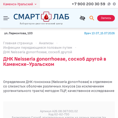
+7 900 200 30 59
Каменск-Уральский
Запись
ул. Лермонтова, 103
Врач 13.07.,15.07.2026
Главная страница
·
Анализы
·
Инфекции передающиеся половым путем
·
ДНК Neisseria gonorrhoeae, соскоб другой
ДНК Neisseria gonorrhoeae, соскоб другой в
Каменске-Уральском
Определение ДНК гонококка (Neisseria gonorrhoeae) в отделяемом
со слизистых оболочек различных локусов (за исключением
урогенитального тракта) методом ПЦР, качественное исследование
Артикул A26.08.067.001.02
Код 62-62-730
Биоматериал Соскоб эпителиальных клеток из разных локусов (за