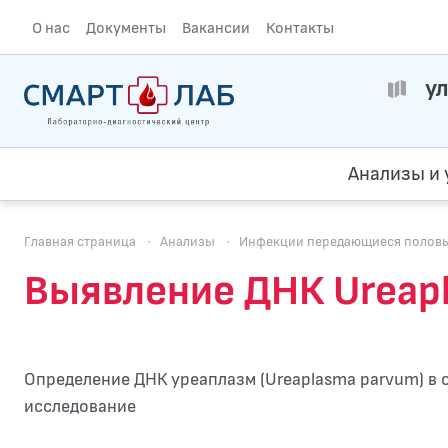
О нас
Документы
Вакансии
Контакты
ул
Анализы и 
Главная страница
·
Анализы
·
Инфекции передающиеся полов
Выявление ДНК Ureapl
Определение ДНК уреаплазм (Ureaplasma parvum) в 
исследование