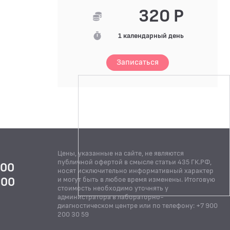
320 Р
1 календарный день
Записаться
Цены, указанные на сайте, не являются
публичной офертой в смысле статьи 435 ГК.РФ,
:00
носят исключительно информативный характер
:00
и могут быть в любое время изменены. Итоговую
стоимость необходимо уточнять у
Й
администратора в лабораторно-
диагностическом центре или по телефону: +7 900
200 30 59