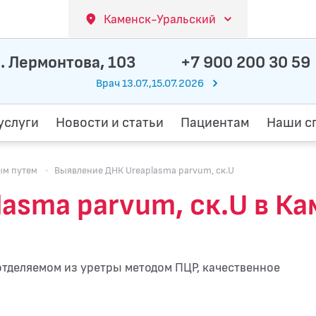
Каменск-Уральский
. Лермонтова, 103
+7 900 200 30 59
Врач 13.07.,15.07.2026
услуги
Новости и статьи
Пациентам
Наши с
ым путем
·
Выявление ДНК Ureaplasma parvum, ск.U
asma parvum, ск.U в К
отделяемом из уретры методом ПЦР, качественное