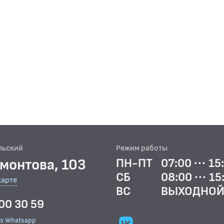
льский
Режим работы
рмонтова, 103
ПН-ПТ
07:00 ··· 15
СБ
08:00 ··· 15
карте
ВС
ВЫХОДНО
00 30 59
ез Whatsapp