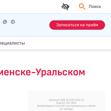
Поиск
Записаться на приём
пециалисты
аменске-Уральском
Артикул A26.21.033.001.01
Код 62-93-823
Биоматериал Соскоб эпителиальных клеток
из уретры