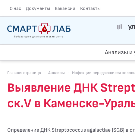
О нас
Документы
Вакансии
Контакты
ул
Анализы и 
Главная страница
·
Анализы
·
Инфекции передающиеся полов
Выявление ДНК Strepto
ск.V в Каменске-Урал
Определение ДНК Streptococcus agalactiae (SGB) в 