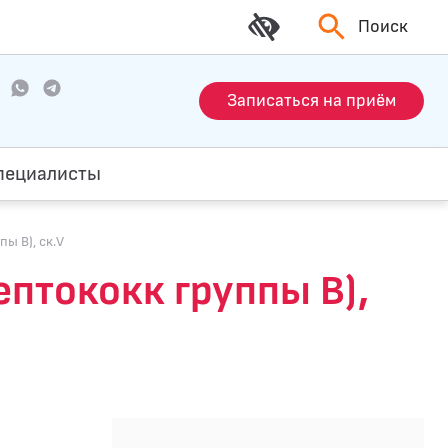
Поиск
Записаться на приём
пециалисты
ы В), ск.V
ептококк группы В),