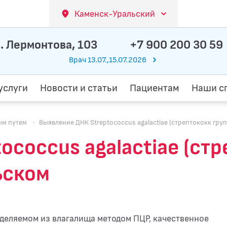
Каменск-Уральский
. Лермонтова, 103
+7 900 200 30 59
Врач 13.07.,15.07.2026
услуги
Новости и статьи
Пациентам
Наши с
ым путем
·
Выявление ДНК Streptococcus agalactiae (стрептококк групп
coccus agalactiae (стр
ьском
отделяемом из влагалища методом ПЦР, качественное