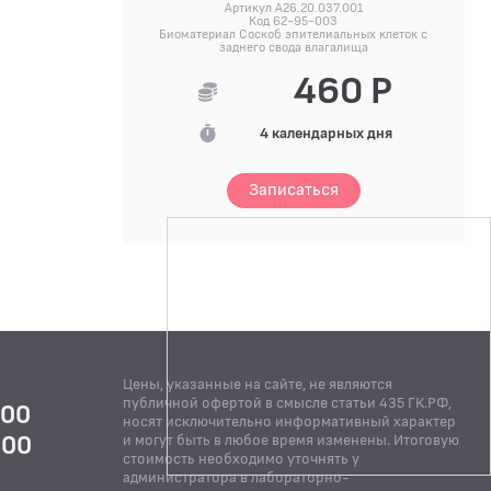
Артикул A26.20.037.001
Код 62-95-003
Биоматериал Соскоб эпителиальных клеток с
заднего свода влагалища
460 Р
4 календарных дня
Записаться
Цены, указанные на сайте, не являются
публичной офертой в смысле статьи 435 ГК.РФ,
:00
носят исключительно информативный характер
:00
и могут быть в любое время изменены. Итоговую
стоимость необходимо уточнять у
Й
администратора в лабораторно-