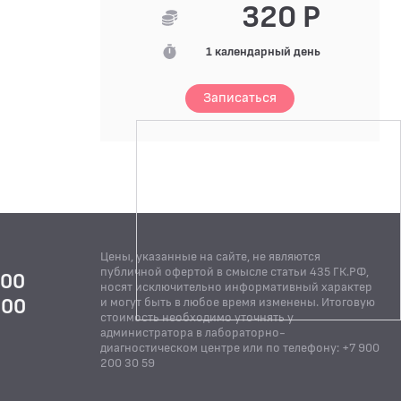
320 Р
1 календарный день
Записаться
Цены, указанные на сайте, не являются
публичной офертой в смысле статьи 435 ГК.РФ,
:00
носят исключительно информативный характер
:00
и могут быть в любое время изменены. Итоговую
стоимость необходимо уточнять у
Й
администратора в лабораторно-
диагностическом центре или по телефону: +7 900
200 30 59