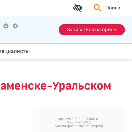
Поиск
Записаться на приём
пециалисты
 Каменске-Уральском
Артикул A26.21.025.000.01
Код 64-83-001
Биоматериал Эякулят (сперма)