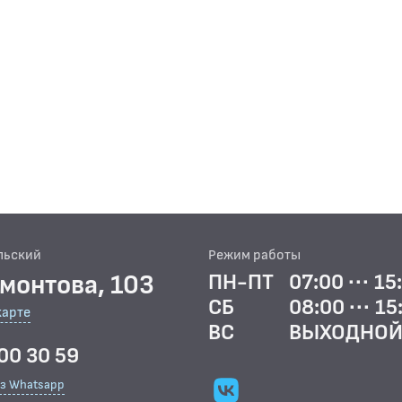
льский
Режим работы
рмонтова, 103
ПН-ПТ
07:00 ··· 15
СБ
08:00 ··· 15
карте
ВС
ВЫХОДНО
00 30 59
ез Whatsapp