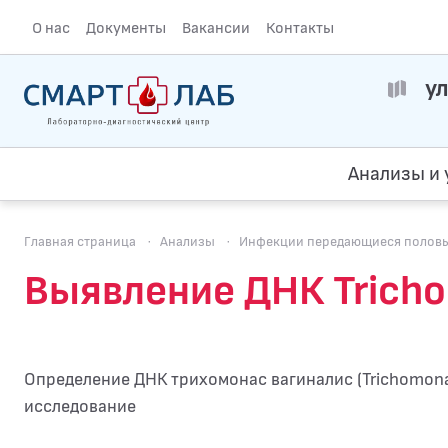
О нас
Документы
Вакансии
Контакты
ул
Анализы и 
Главная страница
·
Анализы
·
Инфекции передающиеся полов
Выявление ДНК Trichom
Определение ДНК трихомонас вагиналис (Trichomonas
исследование