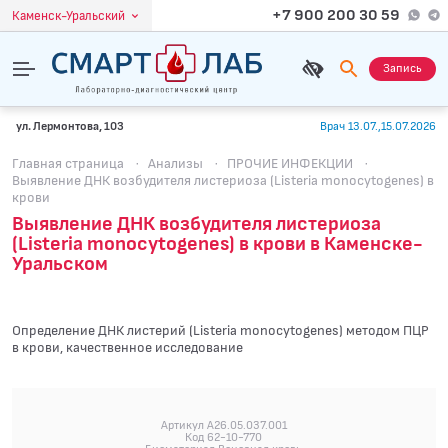
+7 900 200 30 59
Каменск-Уральский
Запись
ул. Лермонтова, 103
Врач 13.07.,15.07.2026
Главная страница
·
Анализы
·
ПРОЧИЕ ИНФЕКЦИИ
·
Выявление ДНК возбудителя листериоза (Listeria monocytogenes) в
крови
Выявление ДНК возбудителя листериоза
(Listeria monocytogenes) в крови в Каменске-
Уральском
Определение ДНК листерий (Listeria monocytogenes) методом ПЦР
в крови, качественное исследование
Артикул A26.05.037.001
Код 62-10-770