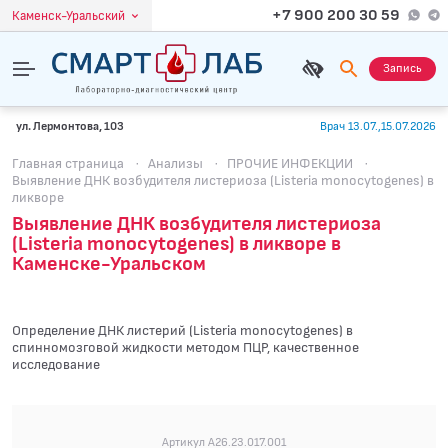
+7 900 200 30 59
Каменск-Уральский
Запись
ул. Лермонтова, 103
Врач 13.07.,15.07.2026
Главная страница
·
Анализы
·
ПРОЧИЕ ИНФЕКЦИИ
·
Выявление ДНК возбудителя листериоза (Listeria monocytogenes) в
ликворе
Выявление ДНК возбудителя листериоза
(Listeria monocytogenes) в ликворе в
Каменске-Уральском
Определение ДНК листерий (Listeria monocytogenes) в
спинномозговой жидкости методом ПЦР, качественное
исследование
Артикул A26.23.017.001