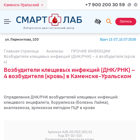
+7 900 200 30 59
Каменск-Уральский
Запись
ул. Лермонтова, 103
Врач 13.07.,15.07.2026
Главная страница
·
Анализы
·
ПРОЧИЕ ИНФЕКЦИИ
·
Возбудители клещевых инфекций (ДНК/РНК) – 4 возбудителя (кров
ь)
Возбудители клещевых инфекций (ДНК/РНК) –
4 возбудителя (кровь) в Каменске-Уральском
Определение ДНК/РНК возбудителей клещевых инфекций:
клещевого энцефалита, боррелиоза (болезнь Лайма),
анаплазмоза, эрлихиоза методом ПЦР в крови
Артикул A26.05.053.001.01
Код 97-10-015
Биоматериал Венозная кровь