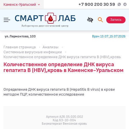
+7 900 200 30 59
Каменск-Уральский
Запись
ул. Лермонтова, 103
Врач 13.07.,15.07.2026
Главная страница
·
Анализы
·
Системные вирусные инфекции
·
Количественное определение ДНК вируса гепатита B (HBV),кровь
Количественное определение ДНК вируса
гепатита B (HBV),кровь в Каменске-Уральском
Определение ДНК вируса гепатита B (Hepatitis B virus) в крови
методом ПЦР, количественное исследование
Артикул A26.05.020.002
Код 63-10-004
Биоматериал Венозная кровь