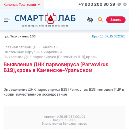
+7 900 200 30 59
Каменск-Уральский
Запись
ул. Лермонтова, 103
Врач 13.07.,15.07.2026
Главная страница
·
Анализы
·
Системные вирусные инфекции
·
Выявление ДНК парвовируса (Parvovirus B19),кровь
Выявление ДНК парвовируса (Parvovirus
B19),кровь в Каменске-Уральском
Определение ДНК парвовируса B19 (Parvovirus B19) методом ПЦР в
крови, качественное исследование
Артикул A26.05.032.001.01
Код 63-10-065
Биоматериал Венозная кровь