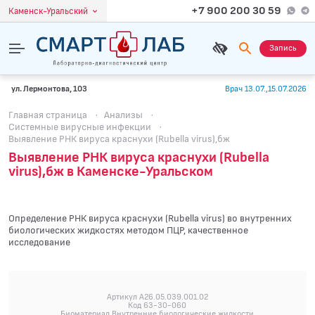
+7 900 200 30 59
Каменск-Уральский
Запись
ул. Лермонтова, 103
Врач 13.07.,15.07.2026
Главная страница
·
Анализы
·
Системные вирусные инфекции
·
Выявление РНК вируса краснухи (Rubella virus),бж
Выявление РНК вируса краснухи (Rubella
virus),бж в Каменске-Уральском
Определение РНК вируса краснухи (Rubella virus) во внутренних
биологических жидкостях методом ПЦР, качественное
исследование
Артикул A26.05.039.001.02
Код 63-30-060
Биоматериал Внутренние биологические жидкости