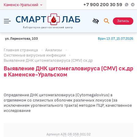
+7 900 200 30 59
Каменск-Уральский
Запись
ул. Лермонтова, 103
Врач 13.07.,15.07.2026
Главная страница
·
Анализы
·
Системные вирусные инфекции
·
Выявление ДНК цитомегаловируса (CMV) ск.др
Выявление ДНК цитомегаловируса (CMV) ск.др
в Каменске-Уральском
Определение ДНК цитомегаловируса (Cytomegalovirus) в
отделяемом со слизистых оболочек различных локусов (за
исключением урогенитального тракта) методом ПЦР, качественное
исследование
Артикул A26.08.058.001.02