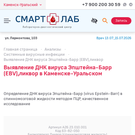
+7 900 200 30 59
Каменск-Уральский
Запись
ул. Лермонтова, 103
Врач 13.07.,15.07.2026
Главная страница
·
Анализы
·
Системные вирусные инфекции
·
Выявление ДНК вируса Эпштейна-Барр (EBV),ликвор
Выявление ДНК вируса Эпштейна-Барр
(EBV),ликвор в Каменске-Уральском
Определение ДНК вируса Эпштейна-Барр (virus Epstein-Barr) в
спинномозговой жидкости методом ПЦР, качественное
исследование
Артикул A26.23.010.001
Код 63-82-050
Биоматериал Ликвор (спинномозговая жидкость)