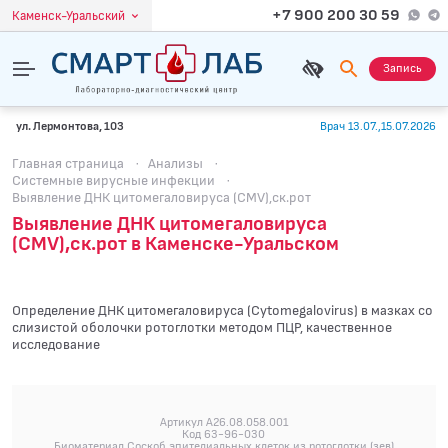
+7 900 200 30 59
Каменск-Уральский
Запись
ул. Лермонтова, 103
Врач 13.07.,15.07.2026
Главная страница
·
Анализы
·
Системные вирусные инфекции
·
Выявление ДНК цитомегаловируса (CMV),ск.рот
Выявление ДНК цитомегаловируса
(CMV),ск.рот в Каменске-Уральском
Определение ДНК цитомегаловируса (Cytomegalovirus) в мазках со
слизистой оболочки ротоглотки методом ПЦР, качественное
исследование
Артикул A26.08.058.001
Код 63-96-030
Биоматериал Соскоб эпителиальных клеток из ротоглотки (зев)