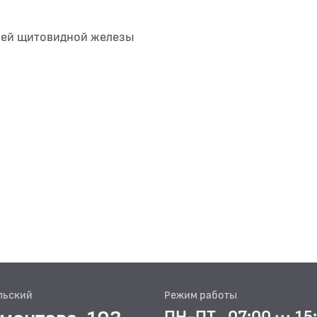
ней щитовидной железы
льский
Режим работы
ПН-ПТ
07:00 ··· 15