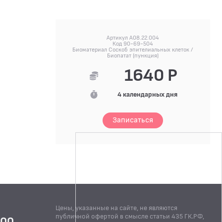
Артикул A08.22.004
Код 90-69-504
Биоматериал Соскоб эпителиальных клеток /
Биопатат (пункция)
1640 Р
4 календарных дня
Записаться
Цены, указанные на сайте, не являются
публичной офертой в смысле статьи 435 ГК.РФ,
:00