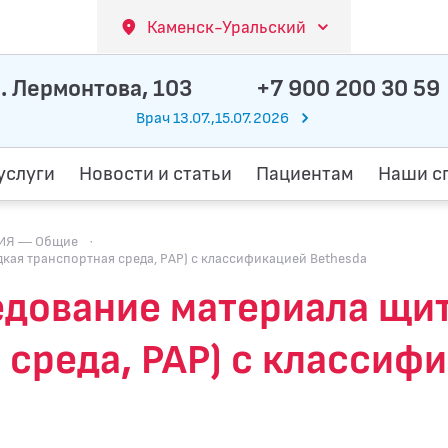
Каменск-Уральский
. Лермонтова, 103
+7 900 200 30 59
Врач 13.07.,15.07.2026
услуги
Новости и статьи
Пациентам
Наши с
ИЯ — Общие
·
ая транспортная среда, PAP) с классификацией Bethesda
едование материала щи
 среда, PAP) с классиф