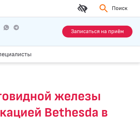
Поиск
Записаться на приём
пециалисты
товидной железы
икацией Bethesda в