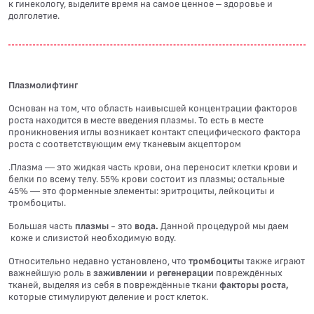
к гинекологу, выделите время на самое ценное – здоровье и
долголетие.
Плазмолифтинг
Основан на том, что область наивысшей концентрации факторов
роста находится в месте введения плазмы. То есть в месте
проникновения иглы возникает контакт специфического фактора
роста с соответствующим ему тканевым акцептором
.Плазма — это жидкая часть крови, она переносит клетки крови и
белки по всему телу. 55% крови состоит из плазмы; остальные
45% — это форменные элементы: эритроциты, лейкоциты и
тромбоциты.
Большая часть
плазмы
- это
вода.
Данной процедурой мы даем
коже и слизистой необходимую воду.
Относительно недавно установлено, что
тромбоциты
также играют
важнейшую роль в
заживлении
и
регенерации
повреждённых
тканей, выделяя из себя в повреждённые ткани
факторы роста,
которые стимулируют деление и рост клеток.