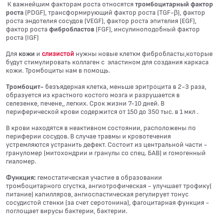
К важнейшим факторам роста относятся
тромбоцитарный фактор
роста
(PDGF), трансформирующий фактор роста (TGF-β), фактор
роста эндотелия сосудов (VEGF), фактор роста эпителия (EGF),
фактор роста
фибробластов
(FGF), инсулиноподобный фактор
роста (IGF)
Для
кожи
и
слизистой
нужны новые клеткм фибробласты,которые
будут стимулировать коллаген с эластином для создания каркаса
кожи. Тромбоциты нам в помощь.
Тромбоцит-
безъядерная клетка, меньше эритроцита в 2-3 раза,
образуется из крастного костого мозга и разрушается в
селезенке, печене,, легких. Срок жизни 7-10 дней. В
периферической крови содержится от 150 до 350 тыс. в 1 мкл .
В крови находятся в неактивном состоянии, расположены по
периферии сосудов. В случае травмы и кровотечения
устремляются устранить дефект. Состоит из центральной части -
грануломер (митохондрии и гранулы со спец. БАВ) и гомогенный
гиаломер.
Функция:
гемостатическая участие в образовании
тромбоцитарного сгустка, ангиотрофическая - улучшает трофику(
питание) капилляров, ангиоспастическая регулирует тонус
сосудистой стенки (за счет серотонина), фагоцитарная функция -
поглощает вирусы бактерии, бактерии.