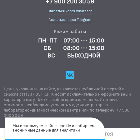
+7 900 200 30 59
Связаться через Whatsapp
Связаться через Telegram
Режим работы
ПН-ПТ
07:00 ··· 15:00
СБ
08:00 ··· 15:00
ВС
ВЫХОДНОЙ
Цены, указанные на сайте, не являются публичной офертой в
смысле статьи 435 ГК.РФ, носят исключительно информативный
характер и могут быть в любое время изменены. Итоговую
стоимость необходимо уточнять у администратора в
лабораторно-диагностическом центре или по телефону: +7 900
200 30 59
Мы используем файлы cookie и собираем
анонимные данные для аналитики
УСЛУГИ ЛИЦЕНЗИРОВАНЫ. ИМЕЮТСЯ