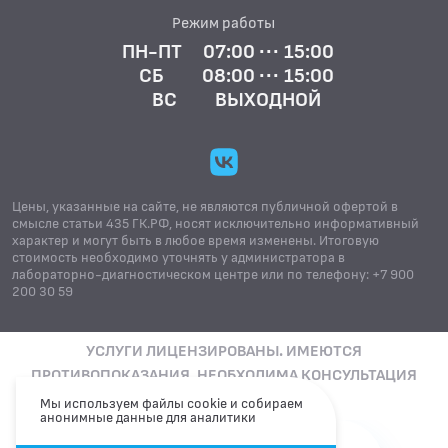
Режим работы
ПН-ПТ
07:00 ··· 15:00
СБ
08:00 ··· 15:00
ВС
ВЫХОДНОЙ
Цены, указанные на сайте, не являются публичной офертой в
смысле статьи 435 ГК.РФ, носят исключительно информативный
характер и могут быть в любое время изменены. Итоговую
стоимость необходимо уточнять у администратора в
лабораторно-диагностическом центре или по телефону: +7 900
200 30 59
УСЛУГИ ЛИЦЕНЗИРОВАНЫ. ИМЕЮТСЯ
ПРОТИВОПОКАЗАНИЯ. НЕОБХОДИМА КОНСУЛЬТАЦИЯ
СПЕЦИАЛИСТА
Мы используем файлы cookie и собираем
анонимные данные для аналитики