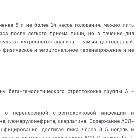
менее 8 и не более 14 часов голодания, можно пить
часа после легкого приема пищи, но в течение дня
езультат «утреннего» анализа - самый достоверный.
ь физическое и эмоциональное перенапряжение и не
ену бета-гемолитического стрептококка группы А -
т о перенесенной стрептококковой инфекции и
не, гломерулонефрите, скарлатине. Содержание АСЛ-
инфицирования, достигая пика через 3-5 недель и
йчивое и длительное повышение АСЛ-О может быть