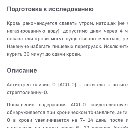
Подготовка к исследованию
Кровь рекомендуется сдавать утром, натощак (не 
негазированную воду), допустимо днем через 4 
показатели крови могут существенно меняться, р
Накануне избегать пищевых перегрузок. Исключит
курить 30 минут до сдачи крови.
Описание
Антистрептолизин О (АСЛ-О) - антитела к антиг
стрептолизину-О.
Повышение содержания АСЛ-О свидетельствуе
обнаруживается при хроническом тонзиллите, анги
О в крови увеличивается на 7- 14 день после 
снижаются до нормы через 6- 12 месяцев. Усто