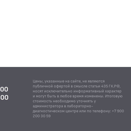
Цены, указанные на сайте, не являются
публичной офертой в смысле статьи 435 ГК.РФ,
:00
носят исключительно информативный характер
:00
и могут быть в любое время изменены. Итоговую
стоимость необходимо уточнять у
Й
администратора в лабораторно-
диагностическом центре или по телефону: +7 900
200 30 59