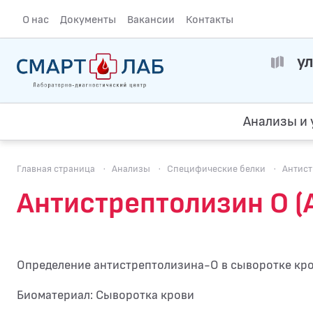
О нас
Документы
Вакансии
Контакты
ул
Анализы и 
Главная страница
·
Анализы
·
Специфические белки
·
Антист
Антистрептолизин О (
Определение антистрептолизина-O в сыворотке кр
Биоматериал: Сыворотка крови