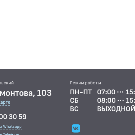
льский
Режим работы
рмонтова, 103
ПН-ПТ
07:00 ··· 15
СБ
08:00 ··· 15
карте
ВС
ВЫХОДНО
00 30 59
ез Whatsapp
з Telegram