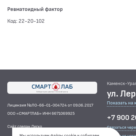
Ревматоидный фактор
Код: 22-20-102
Каменск-Ура
ул. Ле
Показать на 
Лицензия №ЛО-66-01-004724 от 09.06.2017
ООО «СМАРТЛАБ» ИНН 6671069925
+7 900 2
Сайт сделан Легко
Связаться чер
Мы используем файлы cookie и собираем
Связаться чере