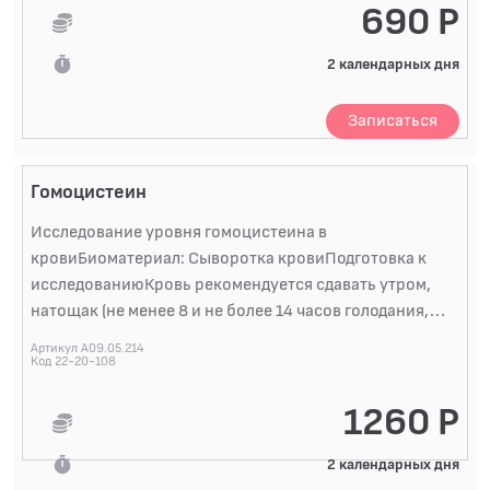
690 Р
2 календарных дня
Записаться
Гомоцистеин
Исследование уровня гомоцистеина в
кровиБиоматериал: Сыворотка кровиПодготовка к
исследованиюКровь рекомендуется сдавать утром,
натощак (не менее 8 и не более 14 часов голодания,
можно пить негазированную воду), допустимо днем
Артикул A09.05.214
через 4 часа после легкого приема пищи, но в течение
Код 22-20-108
дня показатели крови могут существенно меняться,
1260 Р
результат «утреннего» анализа - самый достоверный.
Накануне избегать пищевых перегрузок. Исключить
2 календарных дня
физическое и эмоциональное перенапряжение и не