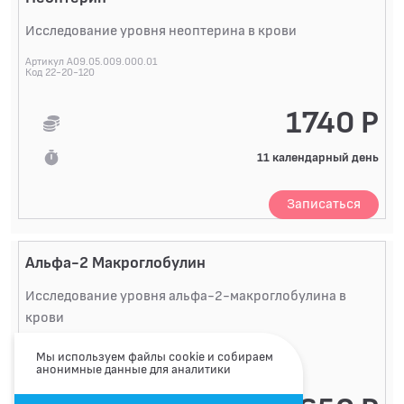
Исследование уровня неоптерина в крови
Артикул A09.05.009.000.01
Код 22-20-120
1740 Р
11 календарный день
Записаться
Альфа-2 Макроглобулин
Исследование уровня альфа-2-макроглобулина в
крови
Артикул A09.05.241
Мы используем файлы cookie и собираем
Код 22-20-121
анонимные данные для аналитики