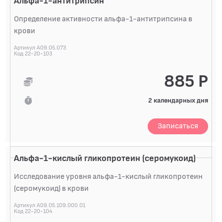
Альфа-1-антитрипсин
Выявляется у большей части больных, страдающих
ревматоидным артритом (75-80%).В сыворотке крови
Определение активности альфа-1-антитрипсина в
ревматоидный фактор обычно присутствует в виде
крови
комплекса с IgG. Образующиеся иммунные комплексы
Артикул A09.05.073
откладываются в суставной оболочке и стенках
Код 22-20-103
сосудов и вызывают острую воспалительную реакцию
внутри сустава, что в конечном итоге приводит к
885 Р
разрушению хрящевой...
2 календарных дня
Записаться
Альфа-1-кислый гликопротеин (серомукоид)
Исследование уровня альфа-1-кислый гликопротеин
(серомукоид) в крови
Артикул A09.05.109.000.01
Код 22-20-104