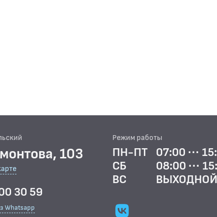
льский
Режим работы
рмонтова, 103
ПН-ПТ
07:00 ··· 15
СБ
08:00 ··· 15
карте
ВС
ВЫХОДНО
00 30 59
ез Whatsapp