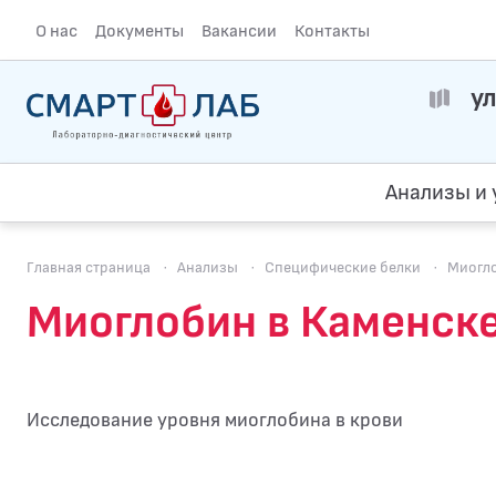
О нас
Документы
Вакансии
Контакты
ул
Анализы и 
Главная страница
·
Анализы
·
Специфические белки
·
Миогл
Миоглобин в Каменск
Исследование уровня миоглобина в крови