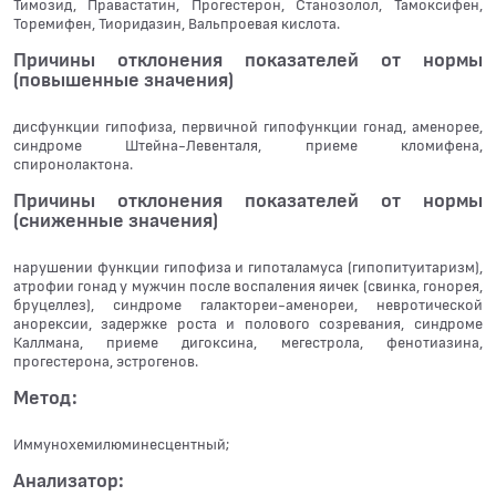
Тимозид, Правастатин, Прогестерон, Станозолол, Тамоксифен,
Торемифен, Тиоридазин, Вальпроевая кислота.
Причины отклонения показателей от нормы
(повышенные значения)
дисфункции гипофиза, первичной гипофункции гонад, аменорее,
синдроме Штейна-Левенталя, приеме кломифена,
спиронолактона.
Причины отклонения показателей от нормы
(сниженные значения)
нарушении функции гипофиза и гипоталамуса (гипопитуитаризм),
атрофии гонад у мужчин после воспаления яичек (свинка, гонорея,
бруцеллез), синдроме галактореи-аменореи, невротической
анорексии, задержке роста и полового созревания, синдроме
Каллмана, приеме дигоксина, мегестрола, фенотиазина,
прогестерона, эстрогенов.
Метод:
Иммунохемилюминесцентный;
Анализатор: