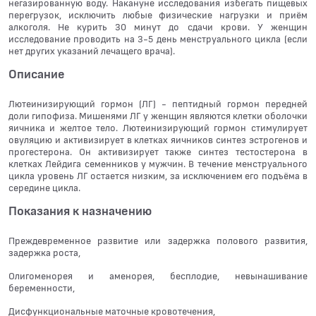
негазированную воду. Накануне исследования избегать пищевых
перегрузок, исключить любые физические нагрузки и приём
алкоголя. Не курить 30 минут до сдачи крови. У женщин
исследование проводить на 3-5 день менструального цикла (если
нет других указаний лечащего врача).
Описание
Лютеинизирующий гормон (ЛГ) - пептидный гормон передней
доли гипофиза. Мишенями ЛГ у женщин являются клетки оболочки
яичника и желтое тело. Лютеинизирующий гормон стимулирует
овуляцию и активизирует в клетках яичников синтез эстрогенов и
прогестерона. Он активизирует также синтез тестостерона в
клетках Лейдига семенников у мужчин. В течение менструального
цикла уровень ЛГ остается низким, за исключением его подъёма в
середине цикла.
Показания к назначению
Преждевременное развитие или задержка полового развития,
задержка роста,
Олигоменорея и аменорея, бесплодие, невынашивание
беременности,
Дисфункциональные маточные кровотечения,