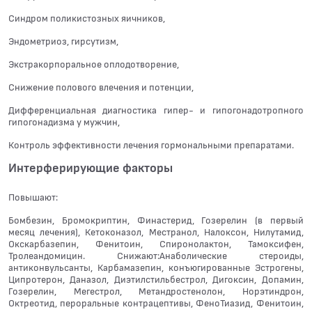
Синдром поликистозных яичников,
Эндометриоз, гирсутизм,
Экстракорпоральное оплодотворение,
Снижение полового влечения и потенции,
Дифференциальная диагностика гипер- и гипогонадотропного
гипогонадизма у мужчин,
Контроль эффективности лечения гормональными препаратами.
Интерферирующие факторы
Повышают:
Бомбезин, Бромокриптин, Финастерид, Гозерелин (в первый
месяц лечения), Кетоконазол, Местранол, Налоксон, Нилутамид,
Окскарбазепин, Фенитоин, Спиронолактон, Тамоксифен,
Тролеандомицин. Снижают:Анаболические стероиды,
антиконвульсанты, Карбамазепин, конъюгированные Эстрогены,
Ципротерон, Даназол, Диэтилстильбестрол, Дигоксин, Допамин,
Гозерелин, Мегестрол, Метандростенолон, Норэтиндрон,
Октреотид, пероральные контрацептивы, ФеноТиазид, Фенитоин,