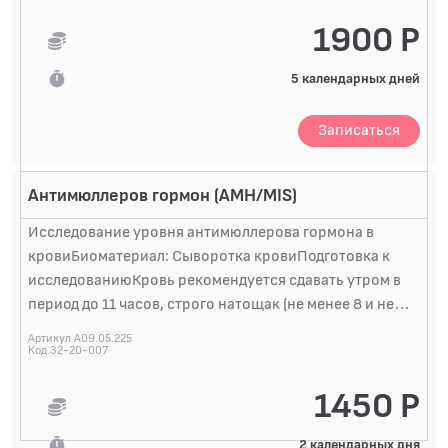
исключения овуляции во время менструального
цикла. Главным органом-мишенью прогестерона
1900 Р
является матка. Гормон вызывает секреторную
трансформацию пролиферативно утолщенного
5 календарных дней
эндометрия, тем самым обеспе...
Записаться
Антимюллеров гормон (AMH/MIS)
Исследование уровня антимюллерова гормона в
кровиБиоматериал: Сыворотка кровиПодготовка к
исследованиюКровь рекомендуется сдавать утром в
период до 11 часов, строго натощак (не менее 8 и не
более 14 часов голодания), можно пить
Артикул A09.05.225
негазированную воду. Накануне исследования
Код 32-20-007
избегать пищевых перегрузок, исключить любые
1450 Р
физические нагрузки и приём алкоголя. Не курить 30
минут до сдачи крови. Гормон не зависит от
2 календарных дня