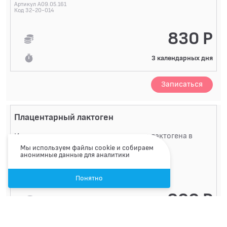
Артикул A09.05.161
Код 32-20-014
830 Р
3 календарных дня
Записаться
Плацентарный лактоген
Исследование уровня плацентарного лактогена в
Мы используем файлы cookie и собираем
крови
анонимные данные для аналитики
Артикул A09.05.249
Код 32-20-015
Понятно
900 Р
11 календарный день