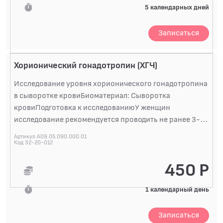
5 календарных дней
Записаться
Хорионический гонадотропин (ХГЧ)
Исследование уровня хорионического гонадотропина
в сыворотке кровиБиоматериал: Сыворотка
кровиПодготовка к исследованиюУ женщин
исследование рекомендуется проводить не ранее 3-5-
дневной задержки менструации во избежание
Артикул A09.05.090.000.01
ложноотрицательных результатов. В случае
Код 32-20-012
сомнительных результатов тест можно повторить с
450 Р
интервалом в 2-3 дня. Взятие крови проводится
натощак или через 4 часа после приема пищи.
1 календарный день
Специальной подготовки не требуется. Не
рекомендуется пить кофе, можно пить чистую воду.
Для исследования в режиме CITO и установления
Записаться