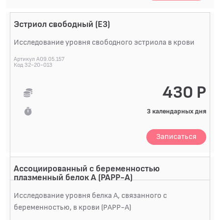
факта беременности кровь может исследоваться
независимо от приема пищи, но не сразу после
Эстриол свободный (Е3)
приема еды. В этом случае, биоматериал будет
непригоден для анализа.ОписаниеХорионический
Исследование уровня свободного эстриола в крови
гонадотропин (ХГЧ) - гликопротеин, который
Артикул A09.05.157
секретируется клетками трофобласта. Он выявляется
Код 32-20-013
в сыворотке беременной женщины на 8-12 день после
оплодотворения. Его концентрация быстро нарастает
430 Р
в течение первого триместра, удваиваясь каждые 2-3
дня. Максимума концентрации гормон д...
3 календарных дня
Записаться
Ассоциированный с беременностью
плазменный белок А (РАРР-А)
Исследование уровня белка A, связанного с
беременностью, в крови (PAPP-A)