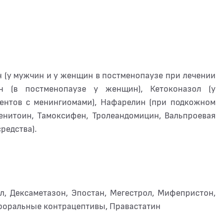
 (у мужчин и у женщин в постменопаузе при лечении
ен (в постменопаузе у женщин), Кетоконазол (у
ентов с менингиомами), Нафарелин (при подкожном
енитоин, Тамоксифен, Тролеандомицин, Вальпроевая
редства).
л, Дексаметазон, Эпостан, Мегестрол, Мифепристон,
ероральные контрацептивы, Правастатин