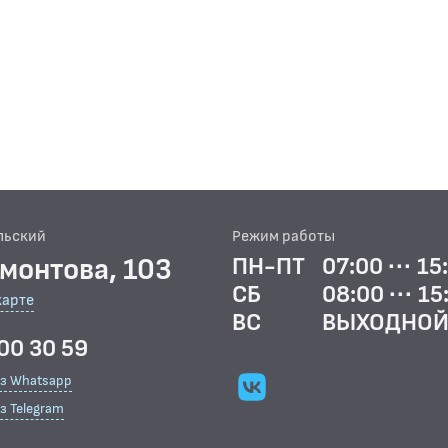
льский
Режим работы
рмонтова, 103
ПН-ПТ
07:00 ··· 15
СБ
08:00 ··· 15
карте
ВС
ВЫХОДНО
00 30 59
ез Whatsapp
з Telegram