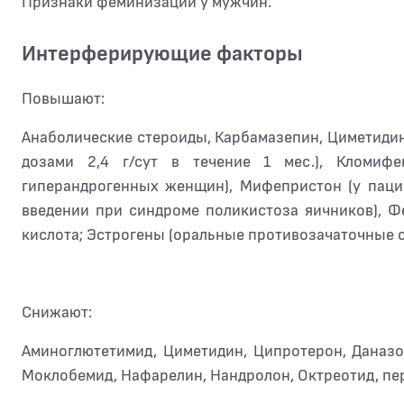
Признаки феминизации у мужчин.
Интерферирующие факторы
Повышают:
Анаболические стероиды, Карбамазепин, Циметидин
дозами 2,4 г/сут в течение 1 мес.), Кломиф
гиперандрогенных женщин), Мифепристон (у паци
введении при синдроме поликистоза яичников), Ф
кислота; Эстрогены (оральные противозачаточные с
Снижают:
Аминоглютетимид, Циметидин, Ципротерон, Даназо
Моклобемид, Нафарелин, Нандролон, Октреотид, п