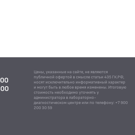
Цены, указанные на сайте, не являются
публичной офертой в смысле статьи 435 ГК.РФ,
:00
носят исключительно информативный характер
:00
и могут быть в любое время изменены. Итоговую
стоимость необходимо уточнять у
Й
администратора в лабораторно-
диагностическом центре или по телефону: +7 900
200 30 59