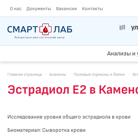
О нас
Документы
Вакансии
Контакты
ул
Анализы и 
Главная страница
·
Анализы
·
Половые гормоны и белки
·
Эс
Эстрадиол Е2 в Камен
Исследование уровня общего эстрадиола в крови
Биоматериал: Сыворотка крови