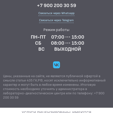
+7 900 200 30 59
Связаться через Whatsapp
Связаться через Telegram
Режим работы
ПН-ПТ
07:00 ··· 15:00
СБ
08:00 ··· 15:00
ВС
ВЫХОДНОЙ
Цены, указанные на сайте, не являются публичной офертой в
смысле статьи 435 ГК.РФ, носят исключительно информативный
характер и могут быть в любое время изменены. Итоговую
стоимость необходимо уточнять у администратора в
лабораторно-диагностическом центре или по телефону: +7 900
200 30 59
УСЛУГИ ЛИЦЕНЗИРОВАНЫ. ИМЕЮТСЯ