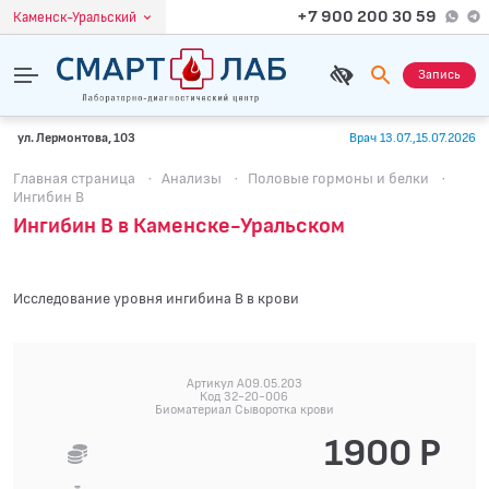
+7 900 200 30 59
Каменск-Уральский
Запись
ул. Лермонтова, 103
Врач 13.07.,15.07.2026
Главная страница
·
Анализы
·
Половые гормоны и белки
·
Ингибин В
Ингибин В в Каменске-Уральском
Исследование уровня ингибина B в крови
Артикул A09.05.203
Код 32-20-006
Биоматериал Сыворотка крови
1900 Р