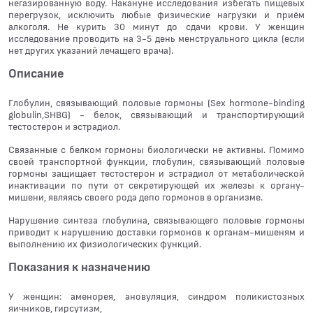
негазированную воду. Накануне исследования избегать пищевых
перегрузок, исключить любые физические нагрузки и приём
алкоголя. Не курить 30 минут до сдачи крови. У женщин
исследование проводить на 3-5 день менструального цикла (если
нет других указаний лечащего врача).
Описание
Глобулин, связывающий половые гормоны (Sex hormone-binding
globulin,SHBG) - белок, связывающий и транспортирующий
тестостерон и эстрадиол.
Связанные с белком гормоны биологически не активны. Помимо
своей транспортной функции, глобулин, связывающий половые
гормоны защищает тестостерон и эстрадиол от метаболической
инактивации по пути от секретирующей их железы к органу-
мишени, являясь своего рода депо гормонов в организме.
Нарушение синтеза глобулина, связывающего половые гормоны
приводит к нарушению доставки гормонов к органам-мишеням и
выполнению их физиологических функций.
Показания к назначению
У женщин: аменорея, ановуляция, синдром поликистозных
яичников, гирсутизм,