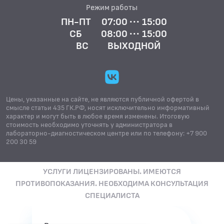
Режим работы
ПН-ПТ
07:00 ··· 15:00
СБ
08:00 ··· 15:00
ВС
ВЫХОДНОЙ
Цены, указанные на сайте, не являются публичной офертой в
смысле статьи 435 ГК.РФ, носят исключительно информативный
характер и могут быть в любое время изменены. Итоговую
стоимость необходимо уточнять у администратора в
лабораторно-диагностическом центре или по телефону: +7 900
200 30 59
УСЛУГИ ЛИЦЕНЗИРОВАНЫ. ИМЕЮТСЯ
ПРОТИВОПОКАЗАНИЯ. НЕОБХОДИМА КОНСУЛЬТАЦИЯ
СПЕЦИАЛИСТА