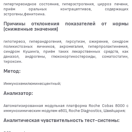
гипертиреоидное состояние, гиперэстрогения, цирроз печени,
приём оральных контрацептивов, содержащих
эстрогены,фенитоина.
Причины отклонения показателей от нормы
(сниженные значения)
гипотиреоз, гиперандрогения, гирсутизм, ожирение, синдром
поликистозных яичников, акромегалия, гиперпролактинемия,
синдром Кушинга, приём таких лекарственных средств, как
даназол, андрогены, глюкокортикостероиды, соматостатин,
тироксин.
Метод:
Иммунохемилюминесцентный;
Анализатор:
Автоматизированная модульная платформа Roche Cobas 8000 с
иммунохимическим модулем e801, Roche Diagnostics, Швейцария;
Аналитическая чувствительность тест-системы: