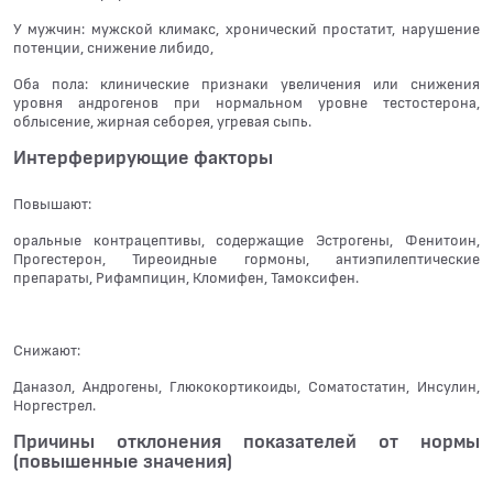
У мужчин: мужской климакс, хронический простатит, нарушение
потенции, снижение либидо,
Оба пола: клинические признаки увеличения или снижения
уровня андрогенов при нормальном уровне тестостерона,
облысение, жирная себорея, угревая сыпь.
Интерферирующие факторы
Повышают:
оральные контрацептивы, содержащие Эстрогены, Фенитоин,
Прогестерон, Тиреоидные гормоны, антиэпилептические
препараты, Рифампицин, Кломифен, Тамоксифен.
Снижают:
Даназол, Андрогены, Глюкокортикоиды, Соматостатин, Инсулин,
Норгестрел.
Причины отклонения показателей от нормы
(повышенные значения)