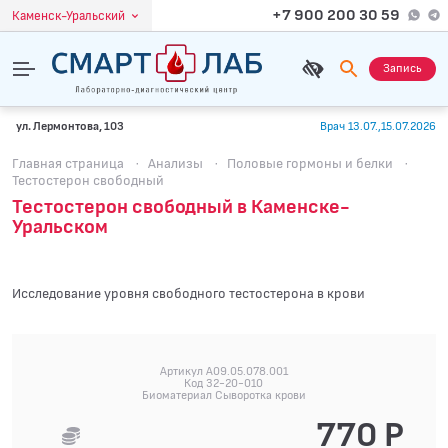
+7 900 200 30 59
Каменск-Уральский
Запись
ул. Лермонтова, 103
Врач 13.07.,15.07.2026
Главная страница
·
Анализы
·
Половые гормоны и белки
·
Тестостерон свободный
Тестостерон свободный в Каменске-
Уральском
Исследование уровня свободного тестостерона в крови
Артикул A09.05.078.001
Код 32-20-010
Биоматериал Сыворотка крови
770 Р