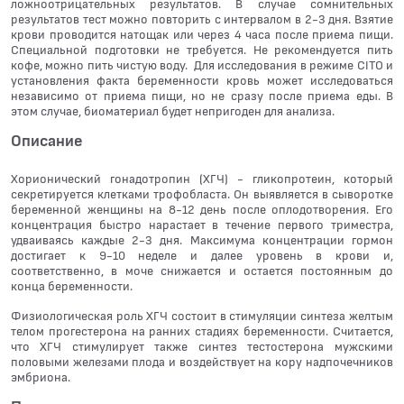
ложноотрицательных результатов. В случае сомнительных
результатов тест можно повторить с интервалом в 2-3 дня. Взятие
крови проводится натощак или через 4 часа после приема пищи.
Специальной подготовки не требуется. Не рекомендуется пить
кофе, можно пить чистую воду. Для исследования в режиме CITO и
установления факта беременности кровь может исследоваться
независимо от приема пищи, но не сразу после приема еды. В
этом случае, биоматериал будет непригоден для анализа.
Описание
Хорионический гонадотропин (ХГЧ) - гликопротеин, который
секретируется клетками трофобласта. Он выявляется в сыворотке
беременной женщины на 8-12 день после оплодотворения. Его
концентрация быстро нарастает в течение первого триместра,
удваиваясь каждые 2-3 дня. Максимума концентрации гормон
достигает к 9-10 неделе и далее уровень в крови и,
соответственно, в моче снижается и остается постоянным до
конца беременности.
Физиологическая роль ХГЧ состоит в стимуляции синтеза желтым
телом прогестерона на ранних стадиях беременности. Считается,
что ХГЧ стимулирует также синтез тестостерона мужскими
половыми железами плода и воздействует на кору надпочечников
эмбриона.