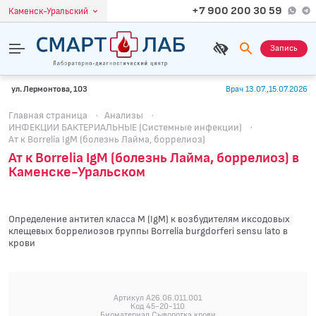
+7 900 200 30 59
Каменск-Уральский
Запись
ул. Лермонтова, 103
Врач 13.07.,15.07.2026
Главная страница
·
Анализы
·
ИНФЕКЦИИ БАКТЕРИАЛЬНЫЕ (Системные инфекции)
·
Ат к Borrelia IgM (болезнь Лайма, боррелиоз)
Ат к Borrelia IgM (болезнь Лайма, боррелиоз) в
Каменске-Уральском
Определение антител класса M (IgM) к возбудителям иксодовых
клещевых боррелиозов группы Borrelia burgdorferi sensu lato в
крови
Артикул A26.06.011.001
Код 45-20-110
Биоматериал Сыворотка крови