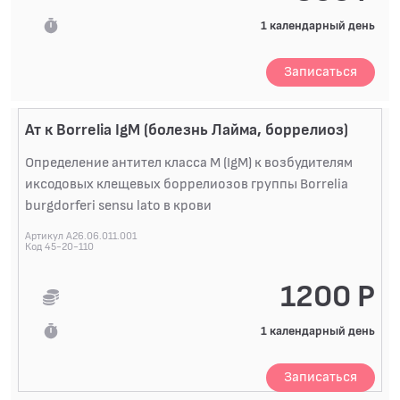
1 календарный день
ИНФЕКЦИИ ВИРУСНЫЕ. ВИЧ-инфекция (HIV)
ИНФЕКЦИИ ВИРУСНЫЕ. Коронавирус COVID-19
(SARS-CoV-2)
Записаться
ИНФЕКЦИИ ВИРУСНЫЕ. Парвовирус B19
(Parvovirus B19, вирус инфекционной эритемы)
Ат к Borrelia IgM (болезнь Лайма, боррелиоз)
ИНФЕКЦИИ ВИРУСНЫЕ. Цитомегаловирус (CMV,
HHV-5, ЦМВ, инфекционный мононуклеоз)
Определение антител класса M (IgM) к возбудителям
ИНФЕКЦИИ ГРИБКОВЫЕ
иксодовых клещевых боррелиозов группы Borrelia
ПАРАЗИТЫ, ГЕЛЬМИНТЫ, ПРОСТЕЙШИЕ
burgdorferi sensu lato в крови
Артикул A26.06.011.001
ИММУНОЛОГИЧЕСКИЕ ИССЛЕДОВАНИЯ
Код 45-20-110
АУТОИММУННАЯ ПАТОЛОГИЯ
1200 Р
ГЕНЕТИКА
1 календарный день
АЛЛЕРГОЛОГИЧЕСКИЕ ИССЛЕДОВАНИЯ
Записаться
АЛЛЕРГОЛОГИЧЕСКИЕ ИССЛЕДОВАНИЯ