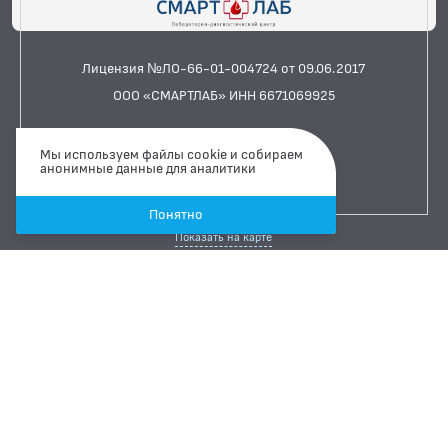
Лицензия №ЛО-66-01-004724 от 09.06.2017
ООО «СМАРТЛАБ» ИНН 6671069925
Сайт сделан Легко
Мы используем файлы cookie и собираем
анонимные данные для аналитики
Каменск-Уральский
ул. Лермонтова, 103
Понятно
Показать на карте
+7 900 200 30 59
Связаться через Whatsapp
Связаться через Telegram
Режим работы
ПН-ПТ
07:00 ··· 15:00
СБ
08:00 ··· 15:00