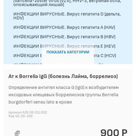
(Varicella-zoster virus (VZV), HHV-3, ветряная оспа,
опоясывающий лишай)
ИНФЕКЦИИ ВИРУСНЫЕ. Вирус гепатита D (дельта,
HDV)
ИНФЕКЦИИ ВИРУСНЫЕ. Вирус гепатита А (HAV)
ИНФЕКЦИИ ВИРУСНЫЕ. Вирус гепатита В (HBV)
ИНФЕКЦИИ ВИРУСНЫЕ. Вирус гепатита Е (HEV)
ПОКАЗАТЬ КАТЕГОРИИ
ИНФЕКЦИИ ВИРУСНЫЕ. Вирус гепатита С (HCV)
ИНФЕКЦИИ ВИРУСНЫЕ. Вирус герпеса (Herpes
virus)
Ат к Borrelia IgG (болезнь Лайма, боррелиоз)
ИНФЕКЦИИ ВИРУСНЫЕ. Вирус клещевого
энцефалита
Определение антител класса G (IgG) к возбудителям
ИНФЕКЦИИ ВИРУСНЫЕ. Вирус кори (Measles virus)
иксодовых клещевых боррелиозов группы Borrelia
ИНФЕКЦИИ ВИРУСНЫЕ. Вирус краснухи (Rubella;
burgdorferi sensu lato в крови
Rubivirus)
Артикул A26.06.011.002
ИНФЕКЦИИ ВИРУСНЫЕ. Вирус эпидемического
Код 45-20-109
паротита (Mumps virus, свинка)
ИНФЕКЦИИ ВИРУСНЫЕ. Вирус Эпштейн-Барр
900 Р
(Epstein-Barr virus (EBV), HHV-4, ВЭБ,
инфекционный мононуклеоз)