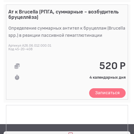
СПЕЦИАЛИЗИРОВАННЫЕ МЕТОДЫ
ИССЛЕДОВАНИЯ
Ат к Brucella (РПГА, суммарные - возбудитель
бруцеллёза)
БАКТЕРИОЛОГИЧЕСКИЕ ИССЛЕДОВАНИЯ
Определение суммарных антител к бруцеллам (Brucella
БИОХИМИЧЕСКИЕ ИССЛЕДОВАНИЯ
БИОЛОГИЧЕСКИХ ЖИДКОСТЕЙ
spp.) в реакции пассивной гемагглютинации
ГИСТОЛОГИЧЕСКИЕ ИССЛЕДОВАНИЯ
Артикул A26.06.012.000.01
Код 45-20-408
ДИАГНОСТИЧЕСКИЕ ПРОФИЛИ ИССЛЕДОВАНИЙ
520 Р
КОАГУЛОЛОГИЧЕСКИЕ ИССЛЕДОВАНИЯ
4 календарных дня
ЛЕКАРСТВЕННЫЙ МОНИТОРИНГ
ПЦР-ДИАГНОСТИКА ИНФЕКЦИЙ
Записаться
ЦИТОЛОГИЧЕСКИЕ ИССЛЕДОВАНИЯ