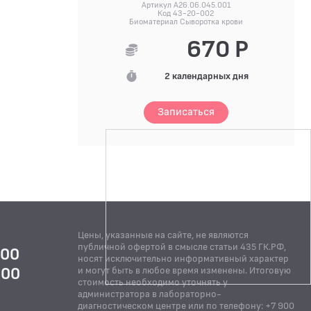
Артикул A26.06.045.001
Код 43-20-002
Биоматериал Сыворотка крови
670 Р
2 календарных дня
Записаться
Цены, указанные на сайте, не являются
публичной офертой в смысле статьи 435 ГК.РФ,
:00
носят исключительно информативный характер
:00
и могут быть в любое время изменены. Итоговую
стоимость необходимо уточнять у
Й
администратора в лабораторно-
диагностическом центре или по телефону: +7 900