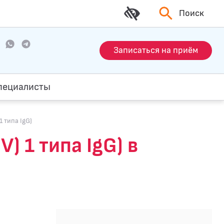
Поиск
Записаться на приём
пециалисты
1 типа IgG)
) 1 типа IgG) в