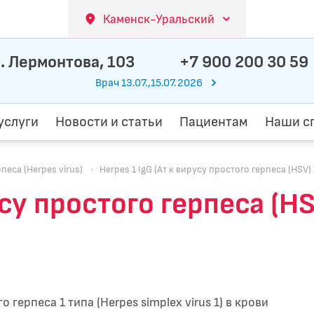
Каменск-Уральский
. Лермонтова, 103
+7 900 200 30 59
Врач 13.07.,15.07.2026
услуги
Новости и статьи
Пациентам
Наши с
са (Herpes virus)
·
Herpes 1 IgG (Ат к вирусу простого герпеса (HSV) 
усу простого герпеса (HSV
 герпеса 1 типа (Herpes simplex virus 1) в крови