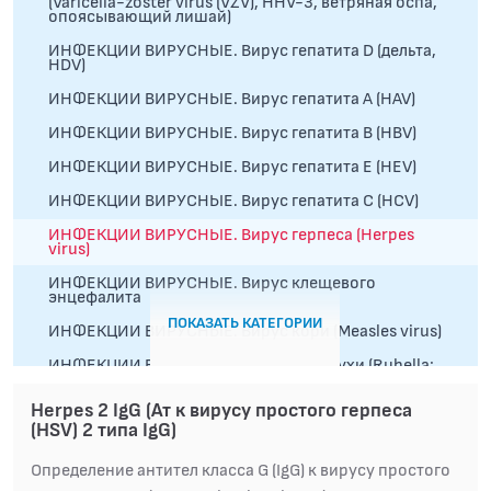
(Varicella-zoster virus (VZV), HHV-3, ветряная оспа,
опоясывающий лишай)
ИНФЕКЦИИ ВИРУСНЫЕ. Вирус гепатита D (дельта,
HDV)
ИНФЕКЦИИ ВИРУСНЫЕ. Вирус гепатита А (HAV)
ИНФЕКЦИИ ВИРУСНЫЕ. Вирус гепатита В (HBV)
ИНФЕКЦИИ ВИРУСНЫЕ. Вирус гепатита Е (HEV)
ИНФЕКЦИИ ВИРУСНЫЕ. Вирус гепатита С (HCV)
ИНФЕКЦИИ ВИРУСНЫЕ. Вирус герпеса (Herpes
virus)
ИНФЕКЦИИ ВИРУСНЫЕ. Вирус клещевого
энцефалита
ПОКАЗАТЬ КАТЕГОРИИ
ИНФЕКЦИИ ВИРУСНЫЕ. Вирус кори (Measles virus)
ИНФЕКЦИИ ВИРУСНЫЕ. Вирус краснухи (Rubella;
Rubivirus)
Herpes 2 IgG (Ат к вирусу простого герпеса
ИНФЕКЦИИ ВИРУСНЫЕ. Вирус эпидемического
паротита (Mumps virus, свинка)
(HSV) 2 типа IgG)
ИНФЕКЦИИ ВИРУСНЫЕ. Вирус Эпштейн-Барр
Определение антител класса G (IgG) к вирусу простого
(Epstein-Barr virus (EBV), HHV-4, ВЭБ,
инфекционный мононуклеоз)