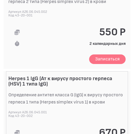
герпеса 2 типа (Herpes simplex virus 2) в крови
ИНФЕКЦИИ ВИРУСНЫЕ. ВИЧ-инфекция (HIV)
Артикул A26.06.045.002
Код 43-20-001
ИНФЕКЦИИ ВИРУСНЫЕ. Коронавирус COVID-19
(SARS-CoV-2)
550 Р
ИНФЕКЦИИ ВИРУСНЫЕ. Парвовирус B19
(Parvovirus B19, вирус инфекционной эритемы)
2 календарных дня
ИНФЕКЦИИ ВИРУСНЫЕ. Цитомегаловирус (CMV,
HHV-5, ЦМВ, инфекционный мононуклеоз)
ИНФЕКЦИИ ГРИБКОВЫЕ
Записаться
ПАРАЗИТЫ, ГЕЛЬМИНТЫ, ПРОСТЕЙШИЕ
Herpes 1 IgG (Ат к вирусу простого герпеса
ИММУНОЛОГИЧЕСКИЕ ИССЛЕДОВАНИЯ
(HSV) 1 типа IgG)
АУТОИММУННАЯ ПАТОЛОГИЯ
Определение антител класса G (IgG) к вирусу простого
герпеса 1 типа (Herpes simplex virus 1) в крови
ГЕНЕТИКА
Артикул A26.06.045.001
Код 43-20-002
АЛЛЕРГОЛОГИЧЕСКИЕ ИССЛЕДОВАНИЯ
АЛЛЕРГОЛОГИЧЕСКИЕ ИССЛЕДОВАНИЯ
670 Р