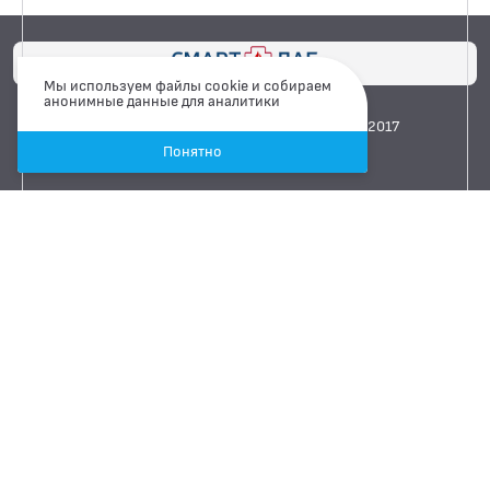
Мы используем файлы cookie и собираем
анонимные данные для аналитики
Лицензия №ЛО-66-01-004724 от 09.06.2017
Понятно
ООО «СМАРТЛАБ» ИНН 6671069925
Сайт сделан Легко
Каменск-Уральский
ул. Лермонтова, 103
Показать на карте
+7 900 200 30 59
Связаться через Whatsapp
Связаться через Telegram
Режим работы