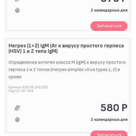
СПЕЦИАЛИЗИРОВАННЫЕ МЕТОДЫ
ИССЛЕДОВАНИЯ
2 календарных дня
БАКТЕРИОЛОГИЧЕСКИЕ ИССЛЕДОВАНИЯ
Записаться
БИОХИМИЧЕСКИЕ ИССЛЕДОВАНИЯ
БИОЛОГИЧЕСКИХ ЖИДКОСТЕЙ
Herpes (1+2) IgM (Ат к вирусу простого герпеса
ГИСТОЛОГИЧЕСКИЕ ИССЛЕДОВАНИЯ
(HSV) 1 и 2 типа IgM)
ДИАГНОСТИЧЕСКИЕ ПРОФИЛИ ИССЛЕДОВАНИЙ
Определение антител класса M (IgM) к вирусу простого
КОАГУЛОЛОГИЧЕСКИЕ ИССЛЕДОВАНИЯ
герпеса 1 и 2 типов (Herpes simplex virus types 1, 2) в
крови
ЛЕКАРСТВЕННЫЙ МОНИТОРИНГ
Артикул A26.06.045.003
Код 43-20-003
ПЦР-ДИАГНОСТИКА ИНФЕКЦИЙ
ЦИТОЛОГИЧЕСКИЕ ИССЛЕДОВАНИЯ
580 Р
2 календарных дня
Записаться