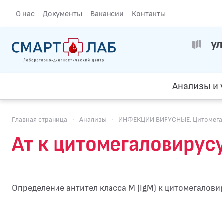
О нас
Документы
Вакансии
Контакты
ул
Анализы и 
Главная страница
·
Анализы
·
ИНФЕКЦИИ ВИРУСНЫЕ. Цитомегал
Ат к цитомегаловирус
Определение антител класса M (IgM) к цитомегаловир