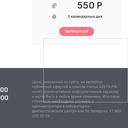
550 Р
2 календарных дня
Записаться
Цены, указанные на сайте, не являются
публичной офертой в смысле статьи 435 ГК.РФ,
:00
носят исключительно информативный характер
:00
и могут быть в любое время изменены. Итоговую
стоимость необходимо уточнять у
Й
администратора в лабораторно-
диагностическом центре или по телефону: +7 900
200 30 59