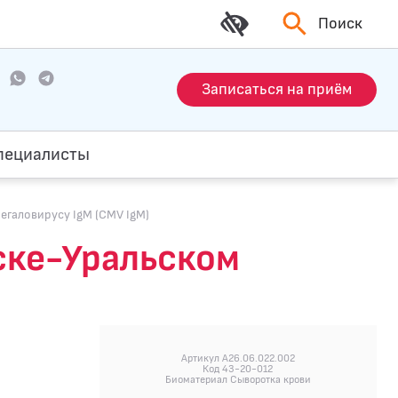
Поиск
Записаться на приём
пециалисты
мегаловирусу IgM (CMV IgM)
нске-Уральском
Артикул A26.06.022.002
Код 43-20-012
Биоматериал Сыворотка крови