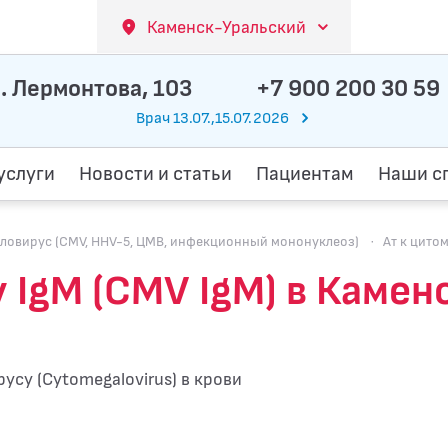
Каменск-Уральский
. Лермонтова, 103
+7 900 200 30 59
Врач 13.07.,15.07.2026
услуги
Новости и статьи
Пациентам
Наши с
овирус (CMV, HHV-5, ЦМВ, инфекционный мононуклеоз)
·
Ат к цито
у IgM (CMV IgM) в Каме
усу (Cytomegalovirus) в крови