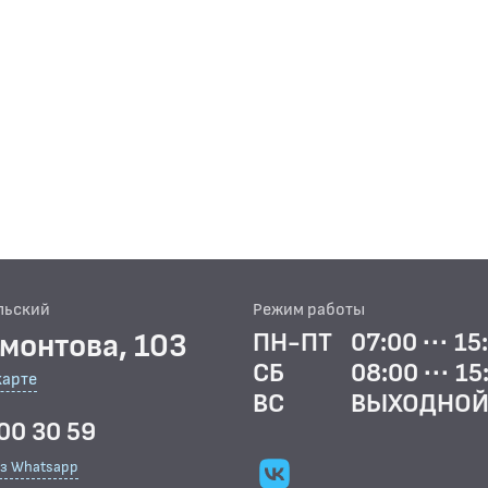
льский
Режим работы
рмонтова, 103
ПН-ПТ
07:00 ··· 15
СБ
08:00 ··· 15
карте
ВС
ВЫХОДНО
00 30 59
ез Whatsapp