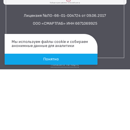
Лицензия №ЛО-66-01-004724 от 09.06.2017
ООО «СМАРТЛАБ» ИНН 6671069925
Сайт сделан Легко
Мы используем файлы cookie и собираем
анонимные данные для аналитики
Каменск-Уральский
ул. Лермонтова, 103
Понятно
Показать на карте
+7 900 200 30 59
Связаться через Whatsapp
Связаться через Telegram
Режим работы
ПН-ПТ
07:00 ··· 15:00
СБ
08:00 ··· 15:00
ВС
ВЫХОДНОЙ