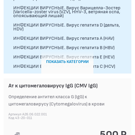
ИНФЕКЦИИ ВИРУСНЫЕ. Вирус Варицелла-Зостер
(Varicella-zoster virus (VZV), HHV-3, ветряная оспа,
опоясывающий лишай)
ИНФЕКЦИИ ВИРУСНЫЕ. Вирус гепатита D (дельта,
HDV)
ИНФЕКЦИИ ВИРУСНЫЕ. Вирус гепатита А (HAV)
ИНФЕКЦИИ ВИРУСНЫЕ. Вирус гепатита В (HBV)
ИНФЕКЦИИ ВИРУСНЫЕ. Вирус гепатита Е (HEV)
ПОКАЗАТЬ КАТЕГОРИИ
ИНФЕКЦИИ ВИРУСНЫЕ. Вирус гепатита С (HCV)
ИНФЕКЦИИ ВИРУСНЫЕ. Вирус герпеса (Herpes
virus)
Ат к цитомегаловирусу IgG (CMV IgG)
ИНФЕКЦИИ ВИРУСНЫЕ. Вирус клещевого
энцефалита
Определение антител класса G (IgG) к
ИНФЕКЦИИ ВИРУСНЫЕ. Вирус кори (Measles virus)
цитомегаловирусу (Cytomegalovirus) в крови
ИНФЕКЦИИ ВИРУСНЫЕ. Вирус краснухи (Rubella;
Артикул A26.06.022.001
Rubivirus)
Код 43-20-011
ИНФЕКЦИИ ВИРУСНЫЕ. Вирус эпидемического
паротита (Mumps virus, свинка)
500 Р