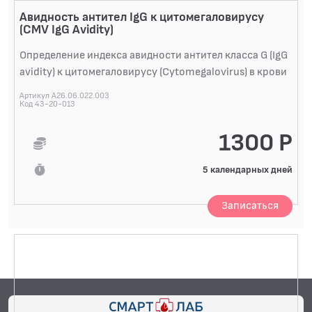
АЛЛЕРГОЛОГИЧЕСКИЕ ИССЛЕДОВАНИЯ
Авидность антител IgG к цитомегаловирусу
(CMV IgG Avidity)
СПЕЦИАЛИЗИРОВАННЫЕ МЕТОДЫ
ИССЛЕДОВАНИЯ
Определение индекса авидности антител класса G (IgG
БАКТЕРИОЛОГИЧЕСКИЕ ИССЛЕДОВАНИЯ
avidity) к цитомегаловирусу (Cytomegalovirus) в крови
БИОХИМИЧЕСКИЕ ИССЛЕДОВАНИЯ
Артикул A26.06.022.003
Код 43-20-013
БИОЛОГИЧЕСКИХ ЖИДКОСТЕЙ
ГИСТОЛОГИЧЕСКИЕ ИССЛЕДОВАНИЯ
1300 Р
ДИАГНОСТИЧЕСКИЕ ПРОФИЛИ ИССЛЕДОВАНИЙ
5 календарных дней
КОАГУЛОЛОГИЧЕСКИЕ ИССЛЕДОВАНИЯ
Записаться
ЛЕКАРСТВЕННЫЙ МОНИТОРИНГ
ПЦР-ДИАГНОСТИКА ИНФЕКЦИЙ
ЦИТОЛОГИЧЕСКИЕ ИССЛЕДОВАНИЯ