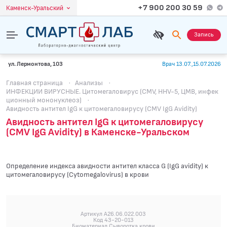
+7 900 200 30 59
Каменск-Уральский
Запись
ул. Лермонтова, 103
Врач 13.07.,15.07.2026
Главная страница
·
Анализы
·
ИНФЕКЦИИ ВИРУСНЫЕ. Цитомегаловирус (CMV, HHV-5, ЦМВ, инфек
ционный мононуклеоз)
·
Авидность антител IgG к цитомегаловирусу (CMV IgG Avidity)
Авидность антител IgG к цитомегаловирусу
(CMV IgG Avidity) в Каменске-Уральском
Определение индекса авидности антител класса G (IgG avidity) к
цитомегаловирусу (Cytomegalovirus) в крови
Артикул A26.06.022.003
Код 43-20-013
Биоматериал Сыворотка крови