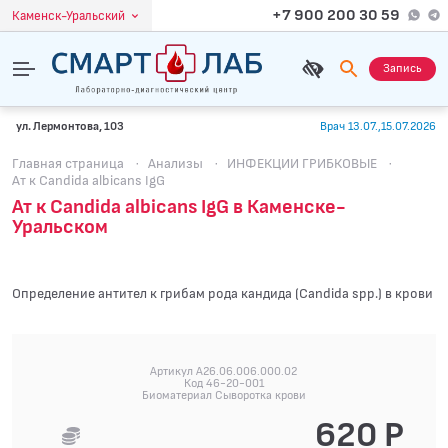
+7 900 200 30 59
Каменск-Уральский
Запись
ул. Лермонтова, 103
Врач 13.07.,15.07.2026
Главная страница
·
Анализы
·
ИНФЕКЦИИ ГРИБКОВЫЕ
·
Ат к Candida albicans IgG
Ат к Candida albicans IgG в Каменске-
Уральском
Определение антител к грибам рода кандида (Candida spp.) в крови
Артикул A26.06.006.000.02
Код 46-20-001
Биоматериал Сыворотка крови
620 Р